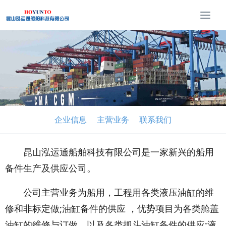
T
o
g
g
l
e
n
a
v
i
企业信息
主营业务
联系我们
g
a
t
昆山泓运通船舶科技有限公司是一家新兴的船用
i
备件生产及供应公司。
o
n
公司主营业务为船用，工程用各类液压油缸的维
修和非标定做;油缸备件的供应 ，优势项目为各类舱盖
油缸的维修与订做，以及各类抓斗油缸备件的供应;液