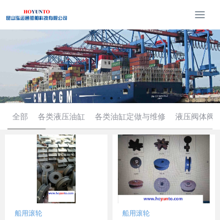
T
o
g
g
l
e
n
a
v
i
全部
各类液压油缸
各类油缸定做与维修
液压阀体阀
g
a
t
i
o
n
船用滚轮
船用滚轮