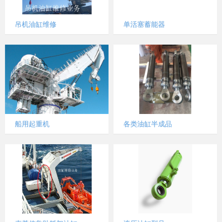
吊机油缸维修
单活塞蓄能器
船用起重机
各类油缸半成品