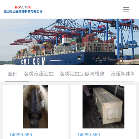
T
o
g
g
l
e
n
a
v
i
全部
各类液压油缸
各类油缸定做与维修
液压阀体阀
g
a
t
i
o
n
140/90-550...
140/90-550...