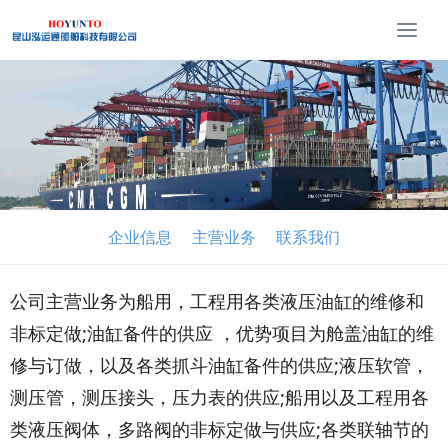
T
o
g
g
l
e
n
a
v
i
企业信息
主营业务
联系我们
g
a
t
公司主营业务为船用，工程用各类液压油缸的维修和
i
非标定做;油缸备件的供应 ，优势项目为舱盖油缸的维
o
n
修与订做，以及各类抓斗油缸备件的供应;液压软管，
测压管，测压接头，压力表的供应;船用以及工程用各
类液压阀体，多路阀的非标定做与供应;各类联轴节的